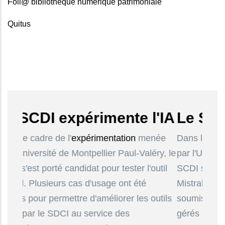
Foli@ bibliothèque numérique patrimoniale
Quitus
DI expérimente l'IA
Le SCDI expé
re de l'
expérimentation
menée
Dans le cadre de l'
exp
rsité de Montpellier Paul-Valéry, le
par l'Université de Mon
porté candidat pour tester l'outil
SCDI s'est porté candid
usieurs cas d'usage ont été
Mistral. Plusieurs cas
 permettre d'améliorer les outils
soumis pour permettre 
le SDCI au service des
gérés par le SDCI au 