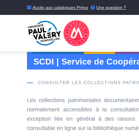
Skip
Accès aux catalogues Primo
Une question ?
to
main
content
SCDI | Service de Coopéra
CONSULTER LES COLLECTIONS PATR
Les collections patrimoniales documentaire
normalement accessibles à la consultati
exception liée en général à des raisons 
consultable en ligne sur la bibliothèque num