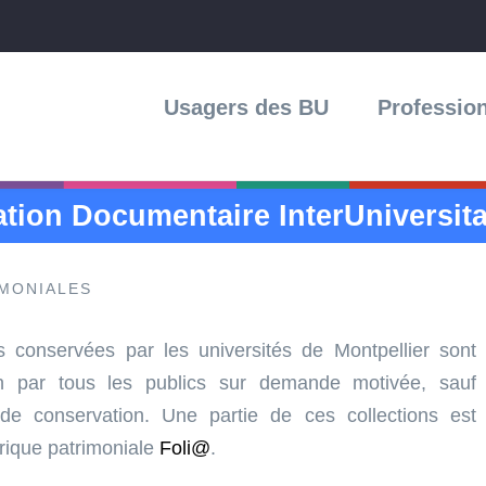
Menu
Daudo
Usagers des BU
Professio
tion Documentaire InterUniversita
IMONIALES
s conservées par les universités de Montpellier sont
on par tous les publics sur demande motivée, sauf
de conservation. Une partie de ces collections est
érique patrimoniale
Foli@
.