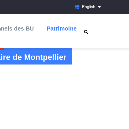
English
List additional a
nnels des BU
Patrimoine
ire de Montpellier