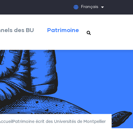
Français
Lister les acti
nnels des BU
Patrimoine
ccueil
Patrimoine écrit des Universités de Montpellier