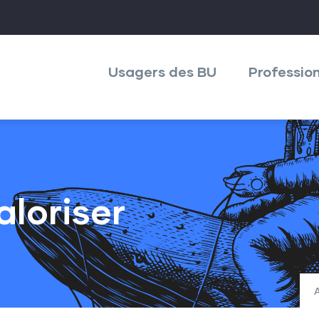
Menu
Daudo
Usagers des BU
Professio
aloriser
A